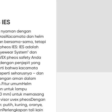
 IES
ng nyaman dengan
grasiKacamata dan helm
kan bersama-sama, tetapi
 pheos IES: IES adalah
 Eyewear System" dan
EX pheos safety Anda
dengan penjepit yang
erarti bahwa kacamata
eperti seharusnya – dan
 dengan aman dalam
m.Fitur umumHelm
an untuk lampu
 (30 mm) untuk memasang
m visor uvex pheosDengan
 putih, kuning, oranye,
nPerlengkapan tali kain