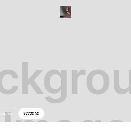
tection
9772040