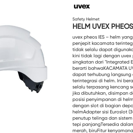
Safety Helmet
HELM UVEX PHEOS
uvex pheos IES – helm ya
penjepit kacamata terinte
tidak selalu dapat diguna
kini tidak lagi dengan uvex
singkatan dari "Integrated
berarti bahwaKACAMATA UV
dapat terhubung langsung 
terintegrasi di helm. Ini b
selalu terpasang kencang s
jika dibutuhkan, disimpan
posisi penyimpanan di hel
dengan slot di bagian dep
helmAdapter sisi Euroslot
penutup telinga dan siste
tepi panjangTersedia dalam:
merah, biruFitur kenyamana