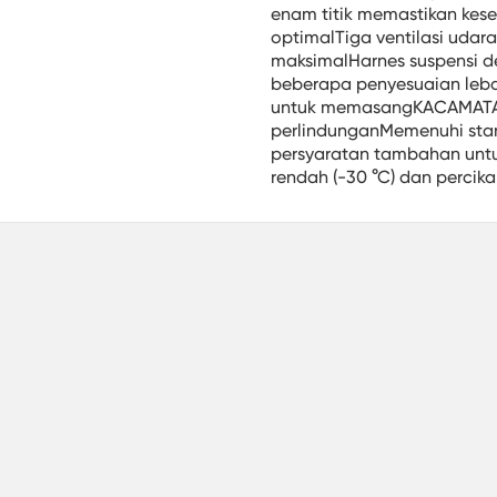
enam titik memastikan ke
optimalTiga ventilasi udara 
maksimalHarnes suspensi d
beberapa penyesuaian lebar
untuk memasangKACAMATA 
perlindunganMemenuhi sta
persyaratan tambahan unt
rendah (-30 °C) dan percik