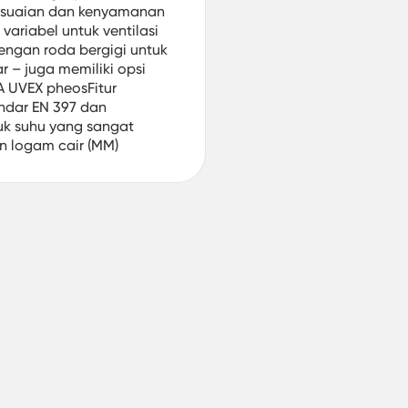
sesuaian dan kenyamanan
variabel untuk ventilasi
engan roda bergigi untuk
 – juga memiliki opsi
UVEX pheosFitur
ndar EN 397 dan
uk suhu yang sangat
an logam cair (MM)