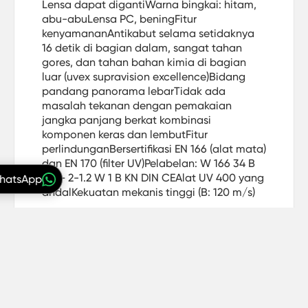
Lensa dapat digantiWarna bingkai: hitam,
abu-abuLensa PC, beningFitur
kenyamananAntikabut selama setidaknya
16 detik di bagian dalam, sangat tahan
gores, dan tahan bahan kimia di bagian
luar (uvex supravision excellence)Bidang
pandang panorama lebarTidak ada
masalah tekanan dengan pemakaian
jangka panjang berkat kombinasi
komponen keras dan lembutFitur
perlindunganBersertifikasi EN 166 (alat mata)
dan EN 170 (filter UV)Pelabelan: W 166 34 B
CE – 2-1.2 W 1 B KN DIN CEAlat UV 400 yang
WhatsApp
andalKekuatan mekanis tinggi (B: 120 m/s)