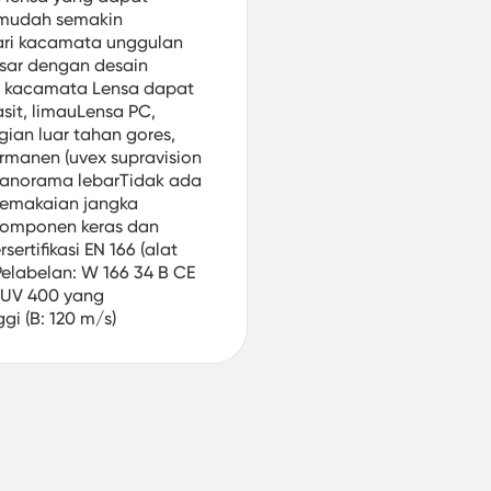
 mudah semakin
ri kacamata unggulan
sar dengan desain
ai kacamata Lensa dapat
sit, limauLensa PC,
ian luar tahan gores,
rmanen (uvex supravision
anorama lebarTidak ada
emakaian jangka
komponen keras dan
ertifikasi EN 166 (alat
)Pelabelan: W 166 34 B CE
t UV 400 yang
gi (B: 120 m/s)