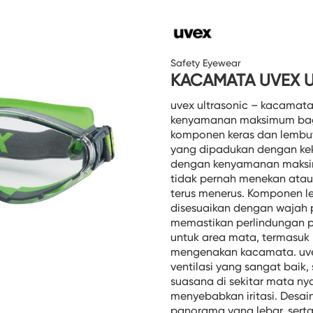
Safety Eyewear
KACAMATA UVEX 
uvex ultrasonic – kacama
kenyamanan maksimum bag
komponen keras dan lembut
yang dipadukan dengan kek
dengan kenyamanan maksi
tidak pernah menekan atau 
terus menerus. Komponen le
disesuaikan dengan wajah
memastikan perlindungan 
untuk area mata, termasuk
mengenakan kacamata. uvex
ventilasi yang sangat baik
suasana di sekitar mata n
menyebabkan iritasi. Desai
panorama yang lebar, sert