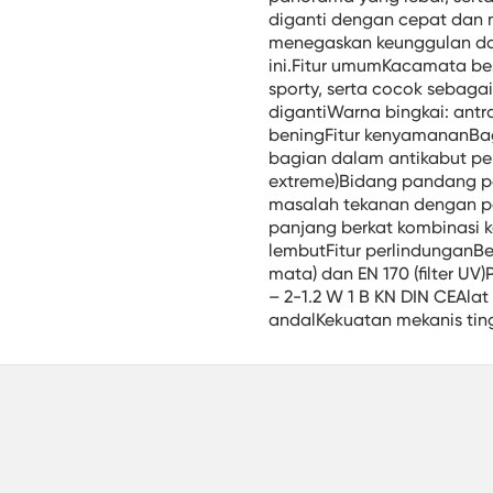
diganti dengan cepat dan
menegaskan keunggulan da
ini.Fitur umumKacamata be
sporty, serta cocok sebag
digantiWarna bingkai: antra
beningFitur kenyamananBag
bagian dalam antikabut pe
extreme)Bidang pandang p
masalah tekanan dengan p
panjang berkat kombinasi 
lembutFitur perlindunganBers
mata) dan EN 170 (filter UV
– 2-1.2 W 1 B KN DIN CEAla
andalKekuatan mekanis ting