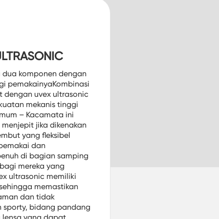
ULTRASONIC
ta dua komponen dengan
i pemakainyaKombinasi
 dengan uvex ultrasonic
uatan mekanis tinggi
mum – Kacamata ini
menjepit jika dikenakan
mbut yang fleksibel
 pemakai dan
penuh di bagian samping
 bagi mereka yang
 ultrasonic memiliki
, sehingga memastikan
yaman dan tidak
n sporty, bidang pandang
a lensa yang dapat