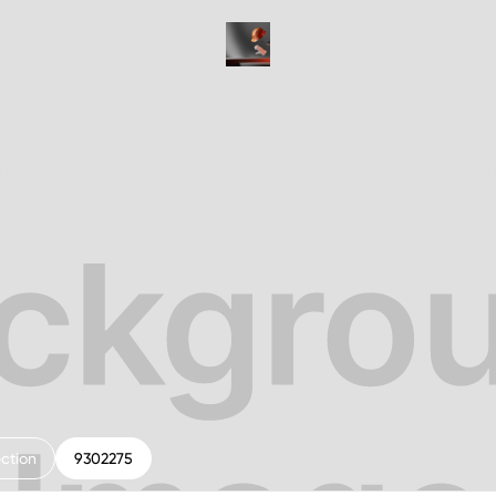
ction
9302275