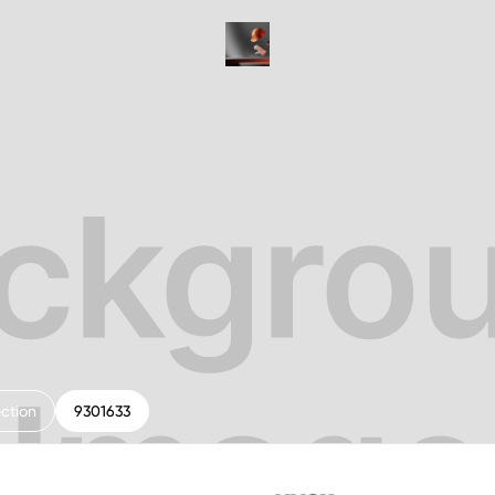
ction
9301633