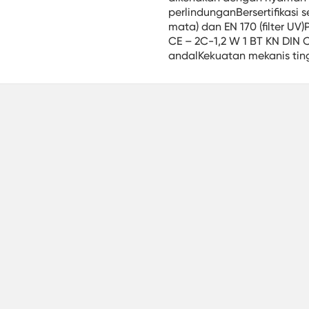
perlindunganBersertifikasi 
mata) dan EN 170 (filter UV
CE – 2C-1,2 W 1 BT KN DIN
andalKekuatan mekanis ting