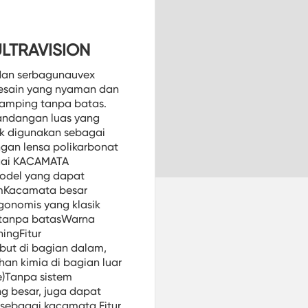
LTRAVISION
 dan serbagunauvex
desain yang nyaman dan
 samping tanpa batas.
andangan luas yang
tuk digunakan sebagai
gan lensa polikarbonat
agai KACAMATA
odel yang dapat
umKacamata besar
onomis yang klasik
g tanpa batasWarna
ingFitur
ut di bagian dalam,
an kimia di bagian luar
e)Tanpa sistem
g besar, juga dapat
sebagai kacamata Fitur