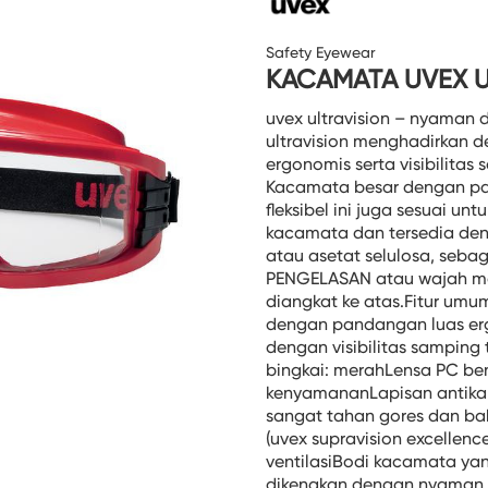
Safety Eyewear
KACAMATA UVEX U
uvex ultravision – nyaman
ultravision menghadirkan 
ergonomis serta visibilitas
Kacamata besar dengan p
fleksibel ini juga sesuai un
kacamata dan tersedia den
atau asetat selulosa, seb
PENGELASAN atau wajah m
diangkat ke atas.Fitur um
dengan pandangan luas erg
dengan visibilitas sampin
bingkai: merahLensa PC ben
kenyamananLapisan antikab
sangat tahan gores dan bah
(uvex supravision excellenc
ventilasiBodi kacamata yan
dikenakan dengan nyaman 