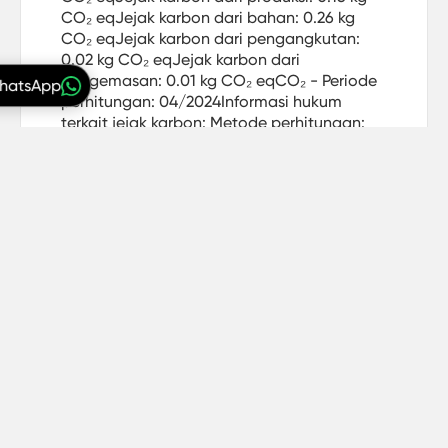
CO₂ eqJejak karbon dari bahan: 0.26 kg
CO₂ eqJejak karbon dari pengangkutan:
0.02 kg CO₂ eqJejak karbon dari
pengemasan: 0.01 kg CO₂ eqCO₂ - Periode
WhatsApp
perhitungan: 04/2024Informasi hukum
terkait jejak karbon: Metode perhitungan:
IPCC 2021 GWP 100a (berdasarkan ISO
14067) SimaPro 9.5.0.0 ecoinvent database
3.9. Cakupan: cradle-to-customer. Nilai CO₂
ini valid pada saat penghitungan dan
dapat berubah sewaktu-waktu.