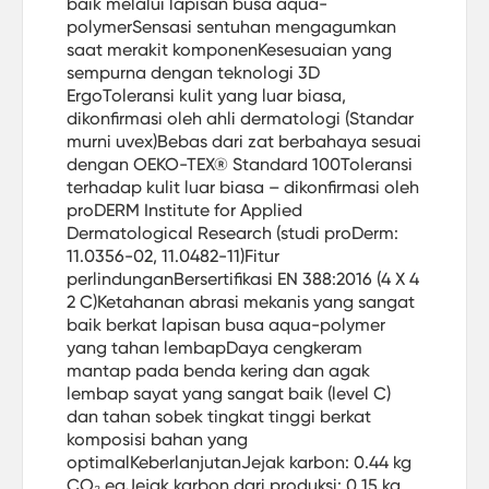
baik melalui lapisan busa aqua-
polymerSensasi sentuhan mengagumkan
saat merakit komponenKesesuaian yang
sempurna dengan teknologi 3D
ErgoToleransi kulit yang luar biasa,
dikonfirmasi oleh ahli dermatologi (Standar
murni uvex)Bebas dari zat berbahaya sesuai
dengan OEKO-TEX® Standard 100Toleransi
terhadap kulit luar biasa – dikonfirmasi oleh
proDERM Institute for Applied
Dermatological Research (studi proDerm:
11.0356-02, 11.0482-11)Fitur
perlindunganBersertifikasi EN 388:2016 (4 X 4
2 C)Ketahanan abrasi mekanis yang sangat
baik berkat lapisan busa aqua-polymer
yang tahan lembapDaya cengkeram
mantap pada benda kering dan agak
lembap sayat yang sangat baik (level C)
dan tahan sobek tingkat tinggi berkat
komposisi bahan yang
optimalKeberlanjutanJejak karbon: 0.44 kg
CO₂ eqJejak karbon dari produksi: 0.15 kg