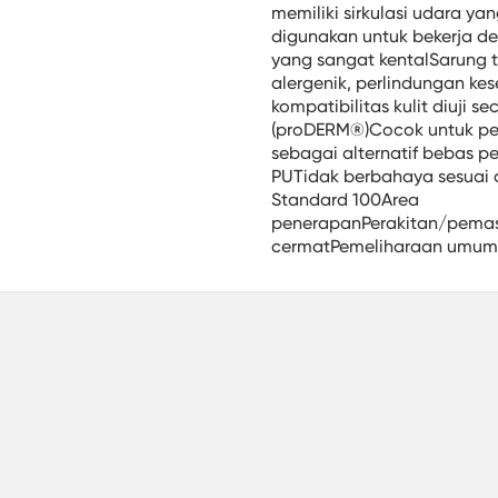
memiliki sirkulasi udara ya
digunakan untuk bekerja de
yang sangat kentalSarung 
alergenik, perlindungan ke
kompatibilitas kulit diuji s
(proDERM®)Cocok untuk pen
sebagai alternatif bebas p
PUTidak berbahaya sesuai
Standard 100Area
penerapanPerakitan/pema
cermatPemeliharaan umumS