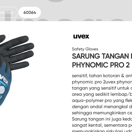
tection
60064
Safety Gloves
SARUNG TANGAN 
PHYNOMIC PRO 2
sensitif, tahan kotoran & a
phynomic pro 2uvex phynom
tangan yang sensitif untuk a
area yang sedikit lembap/
aqua-polymer pro yang fleks
dengan andal menangkal d
sehingga memungkinkan ce
Sarung tangan ini juga ked
sangat kental, sementara p
memungkinkan sirkulasi uda