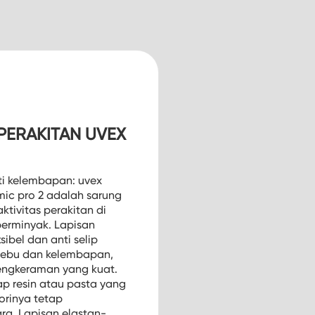
PERAKITAN UVEX
nti kelembapan: uvex
ic pro 2 adalah sarung
ktivitas perakitan di
berminyak. Lapisan
ibel dan anti selip
ebu dan kelembapan,
ngkeraman yang kuat.
ap resin atau pasta yang
orinya tetap
ra. Lapisan elastan-