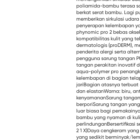
poliamida-bambu terasa sa
berkat serat bambu. Lagi pul
memberikan sirkulasi udara
penyerapan kelembapan ya
phynomic pro 2 bebas akse
kompatibilitas kulit yang te
dermatologis (proDERM), m
penderita alergi serta alter
pengguna sarung tangan P
tangan perakitan inovatif 
aqua-polymer pro penangk
kelembapan di bagian tela
jariBagian atasnya terbuat
dan elastanWarna: biru, ant
kenyamananSarung tangan 
berporiSarung tangan yan
luar biasa bagi pemakainya
bambu yang nyaman di kulit
perlindunganBersertifikasi 
2 1 X)Daya cengkeram yang
yang sedikit berminyak/le